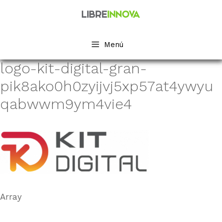
Saltar
al
contenido
Menú
logo-kit-digital-gran-
pik8ako0h0zyijvj5xp57at4ywyu
qabwwm9ym4vie4
Array